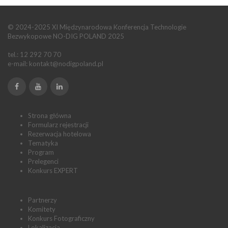
© 2024-2025 XI Międzynarodowa Konferencja Technologie
Bezwykopowe NO-DIG POLAND 2025
tel.: 12 292 70 70
e-mail:
kontakt@nodigpoland.pl
Strona główna
Formularz rejestracji
Rezerwacja hotelowa
Tematyka
Program
Prelegenci
Konkurs EXPERT
Partnerzy
Komitety
Konkurs Fotograficzny
Lokalizacja