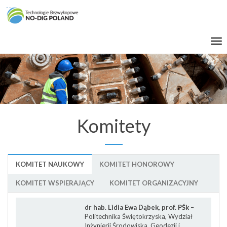
Włącz
ułatwienia
dostępu
Tog
nav
Komitety
KOMITET NAUKOWY
KOMITET HONOROWY
KOMITET WSPIERAJĄCY
KOMITET ORGANIZACYJNY
dr hab. Lidia Ewa Dąbek, prof. PŚk
–
Politechnika Świętokrzyska, Wydział
Inżynierii Środowiska, Geodezji i